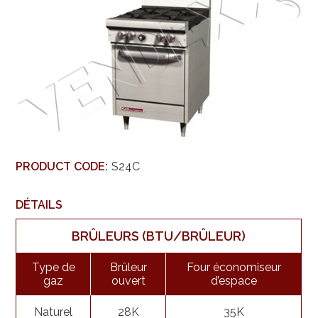
PRODUCT CODE:
S24C
DÉTAILS
BRÛLEURS (BTU/BRÛLEUR)
Type de
Brûleur
Four économiseur
gaz
ouvert
d’espace
Naturel
28K
35K