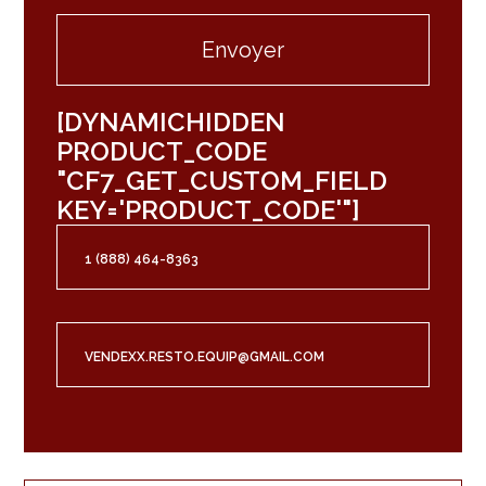
[DYNAMICHIDDEN
PRODUCT_CODE
"CF7_GET_CUSTOM_FIELD
KEY='PRODUCT_CODE'"]
1 (888) 464-8363
VENDEXX.RESTO.EQUIP@GMAIL.COM