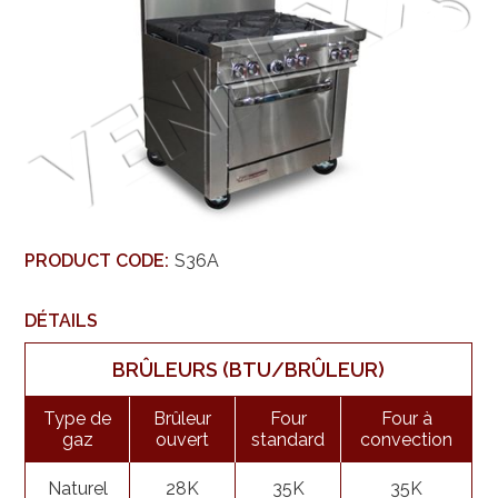
PRODUCT CODE:
S36A
DÉTAILS
BRÛLEURS (BTU/BRÛLEUR)
Type de
Brûleur
Four
Four à
gaz
ouvert
standard
convection
Naturel
28K
35K
35K