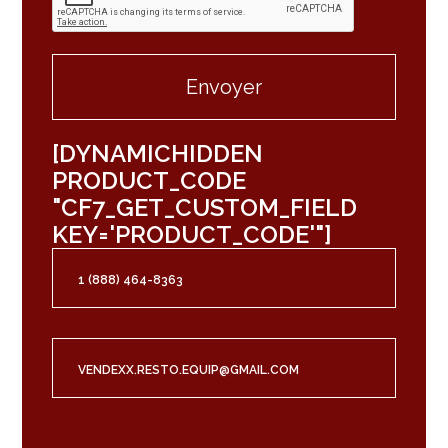
[DYNAMICHIDDEN
PRODUCT_CODE
"CF7_GET_CUSTOM_FIELD
KEY='PRODUCT_CODE'"]
1 (888) 464-8363
VENDEXX.RESTO.EQUIP@GMAIL.COM