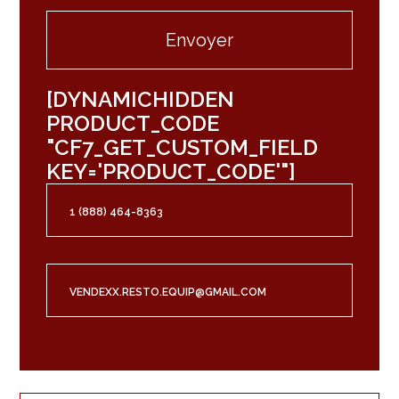
[DYNAMICHIDDEN
PRODUCT_CODE
"CF7_GET_CUSTOM_FIELD
KEY='PRODUCT_CODE'"]
1 (888) 464-8363
VENDEXX.RESTO.EQUIP@GMAIL.COM