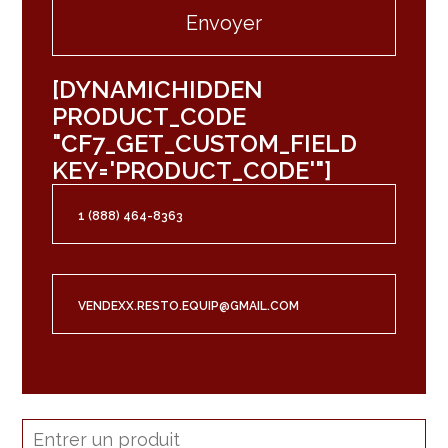
[DYNAMICHIDDEN
PRODUCT_CODE
"CF7_GET_CUSTOM_FIELD
KEY='PRODUCT_CODE'"]
1 (888) 464-8363
VENDEXX.RESTO.EQUIP@GMAIL.COM