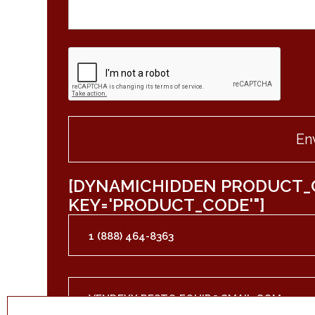
[DYNAMICHIDDEN PRODUCT_
KEY='PRODUCT_CODE'"]
1 (888) 464-8363
VENDEXX.RESTO.EQUIP@GMAIL.COM